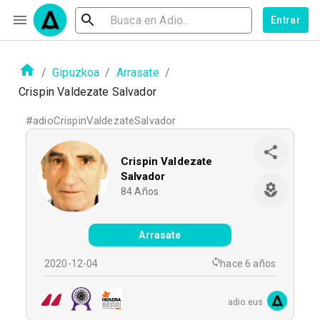
Entrar
/
Gipuzkoa
/
Arrasate
/
Crispin Valdezate Salvador
#
adioCrispinValdezateSalvador
Crispin Valdezate
Salvador
84
Años
Arrasate
2020-12-04
hace 6 años
adio.eus