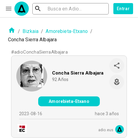
Entrar
/
Bizkaia
/
Amorebieta-Etxano
/
Concha Sierra Albajara
#
adioConchaSierraAlbajara
Concha Sierra Albajara
92
Años
Amorebieta-Etxano
2023-08-16
hace 3 años
adio.eus