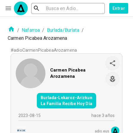
Entrar
/
Nafarroa
/
Burlada/Burlata
/
Carmen Picabea Arozamena
#
adioCarmenPicabeaArozamena
Carmen Picabea
Arozamena
Burlada-Lekaroz-Arizkun
La Familia Recibe Hoy Día
2023-08-15
hace 3 años
adio.eus