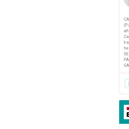
CA
(P
añ
Ca
Ir
he
SE
PA
GA