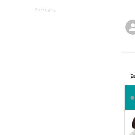
©
2026
Adio.
Es