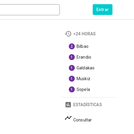
Entrar
<24 HORAS
Bilbao
2
Erandio
1
Galdakao
1
Muskiz
1
Sopela
1
ESTADÍSTICAS
Consultar