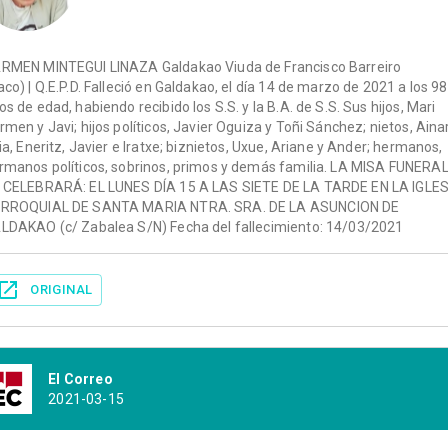
RMEN MINTEGUI LINAZA Galdakao Viuda de Francisco Barreiro
aco) | Q.E.P.D. Falleció en Galdakao, el día 14 de marzo de 2021 a los 98
os de edad, habiendo recibido los S.S. y la B.A. de S.S. Sus hijos, Mari
rmen y Javi; hijos políticos, Javier Oguiza y Toñi Sánchez; nietos, Aina
aia, Eneritz, Javier e Iratxe; biznietos, Uxue, Ariane y Ander; hermanos,
rmanos políticos, sobrinos, primos y demás familia. LA MISA FUNERA
 CELEBRARÁ: EL LUNES DÍA 15 A LAS SIETE DE LA TARDE EN LA IGLE
RROQUIAL DE SANTA MARIA NTRA. SRA. DE LA ASUNCION DE
LDAKAO (c/ Zabalea S/N) Fecha del fallecimiento: 14/03/2021
ORIGINAL
El Correo
2021-03-15