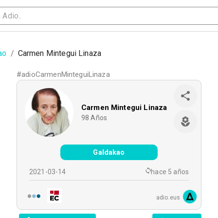
ao
/
Carmen Mintegui Linaza
#
adioCarmenMinteguiLinaza
Carmen Mintegui Linaza
98
Años
Galdakao
2021-03-14
hace 5 años
adio.eus