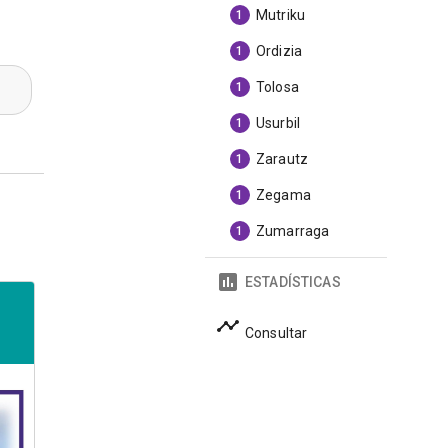
Mutriku
1
Ordizia
1
Tolosa
1
Usurbil
1
Zarautz
1
Zegama
1
Zumarraga
1
ESTADÍSTICAS
Consultar