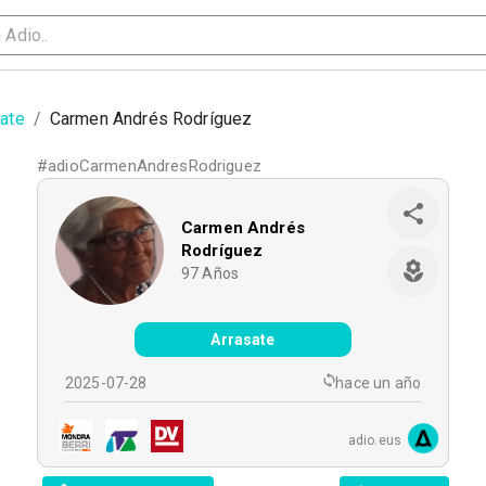
sate
/
Carmen Andrés Rodríguez
#
adioCarmenAndresRodriguez
Carmen Andrés
Rodríguez
97
Años
Arrasate
2025-07-28
hace un año
adio.eus