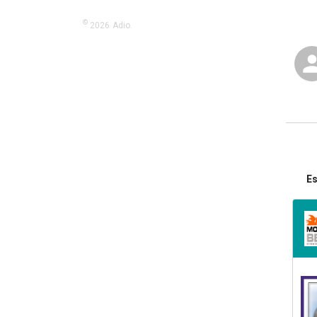
©
2026
Adio.
Es