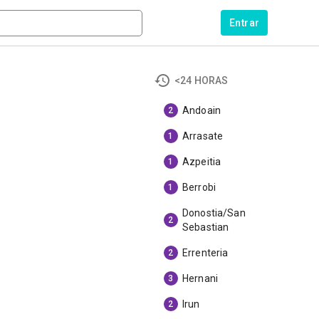
Entrar
<24 HORAS
Andoain
2
Arrasate
1
Azpeitia
1
Berrobi
1
Donostia/San
2
Sebastian
Errenteria
2
Hernani
3
Irun
2