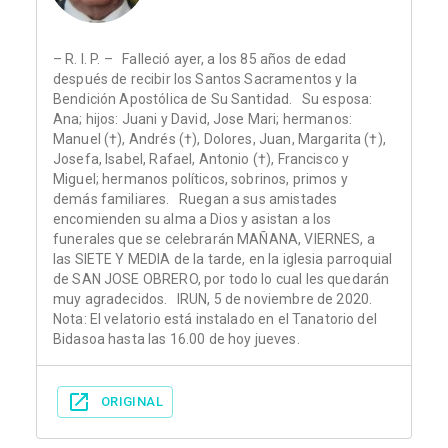
– R. I. P. – Falleció ayer, a los 85 años de edad
después de recibir los Santos Sacramentos y la
Bendición Apostólica de Su Santidad. Su esposa:
Ana; hijos: Juani y David, Jose Mari; hermanos:
Manuel (†), Andrés (†), Dolores, Juan, Margarita (†),
Josefa, Isabel, Rafael, Antonio (†), Francisco y
Miguel; hermanos políticos, sobrinos, primos y
demás familiares. Ruegan a sus amistades
encomienden su alma a Dios y asistan a los
funerales que se celebrarán MAÑANA, VIERNES, a
las SIETE Y MEDIA de la tarde, en la iglesia parroquial
de SAN JOSE OBRERO, por todo lo cual les quedarán
muy agradecidos. IRUN, 5 de noviembre de 2020.
Nota: El velatorio está instalado en el Tanatorio del
Bidasoa hasta las 16.00 de hoy jueves.
ORIGINAL