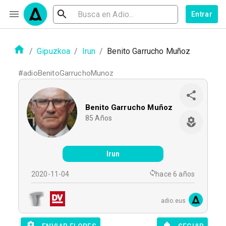
Entrar
/
Gipuzkoa
/
Irun
/
Benito Garrucho Muñoz
#
adioBenitoGarruchoMunoz
Benito Garrucho Muñoz
85
Años
Irun
2020-11-04
hace 6 años
adio.eus