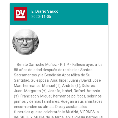
El Diario Vasco
2020-11-05
† Benito Garrucho Muñoz - R. I. P. - Falleció ayer, a los
85 años de edad después de recibir los Santos
Sacramentos y la Bendición Apostólica de Su
Santidad. Su esposa: Ana; hijos: Juani y David, Jose
Mari; hermanos: Manuel (†), Andrés (†), Dolores,
Juan, Margarita (†), Josefa, Isabel, Rafael, Antonio
(†), Francisco y Miguel; hermanos políticos, sobrinos,
primos y demás familiares. Ruegan a sus amistades
encomienden su alma a Dios y asistan a los
funerales que se celebrarán MAÑANA, VIERNES, a
las SIETE Y MEDIA de la tarde, en la iglesia parroquial