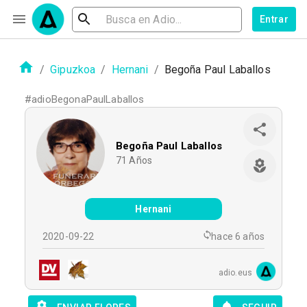
Entrar
/
Gipuzkoa
/
Hernani
/
Begoña Paul Laballos
#
adioBegonaPaulLaballos
Begoña Paul Laballos
71
Años
Hernani
2020-09-22
hace 6 años
adio.eus