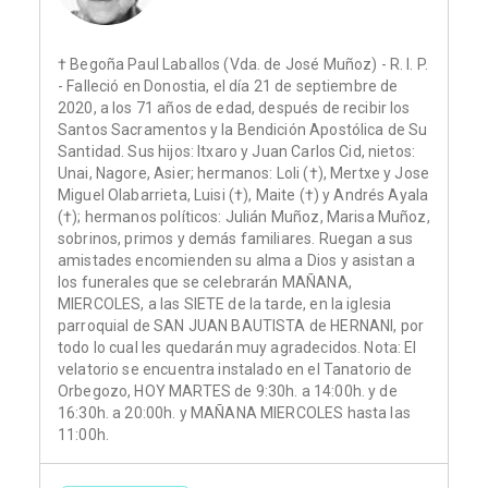
† Begoña Paul Laballos (Vda. de José Muñoz) - R. I. P.
- Falleció en Donostia, el día 21 de septiembre de
2020, a los 71 años de edad, después de recibir los
Santos Sacramentos y la Bendición Apostólica de Su
Santidad. Sus hijos: Itxaro y Juan Carlos Cid, nietos:
Unai, Nagore, Asier; hermanos: Loli (†), Mertxe y Jose
Miguel Olabarrieta, Luisi (†), Maite (†) y Andrés Ayala
(†); hermanos políticos: Julián Muñoz, Marisa Muñoz,
sobrinos, primos y demás familiares. Ruegan a sus
amistades encomienden su alma a Dios y asistan a
los funerales que se celebrarán MAÑANA,
MIERCOLES, a las SIETE de la tarde, en la iglesia
parroquial de SAN JUAN BAUTISTA de HERNANI, por
todo lo cual les quedarán muy agradecidos. Nota: El
velatorio se encuentra instalado en el Tanatorio de
Orbegozo, HOY MARTES de 9:30h. a 14:00h. y de
16:30h. a 20:00h. y MAÑANA MIERCOLES hasta las
11:00h.