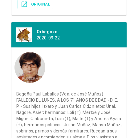
ORIGINAL
Orbegozo
2020-09-22
Begoña Paul Laballos (Vda. de José Muñoz)
FALLECIO EL LUNES, A LOS 71 AÑOS DE EDAD - D. E.
P. - Sus hijos: Itxaro y Juan Carlos Cid,; nietos: Unai,
Nagore, Asier; hermanos: Loli (†), Mertxe y José
Miguel Olabarrieta, Luisi (†), Maite (†) y Andrés Ayala
(†); hermanos políticos: Julián Muñoz, Marisa Muñoz;
sobrinos, primos y demás familiares. Ruegan a sus
amistades encomienden su alma a Dios y asistan a