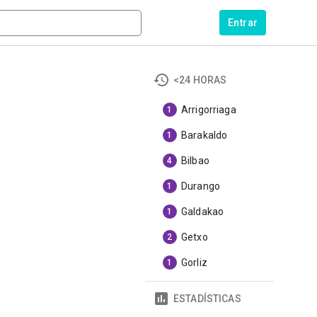
Entrar
<24 HORAS
Arrigorriaga
1
Barakaldo
1
Bilbao
4
Durango
1
Galdakao
1
Getxo
2
Gorliz
1
ESTADÍSTICAS