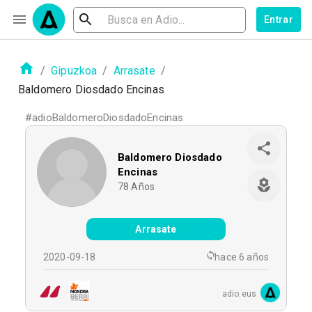
Entrar
/
Gipuzkoa
/
Arrasate
/
Baldomero Diosdado Encinas
#
adioBaldomeroDiosdadoEncinas
Baldomero Diosdado
Encinas
78
Años
Arrasate
2020-09-18
hace 6 años
adio.eus