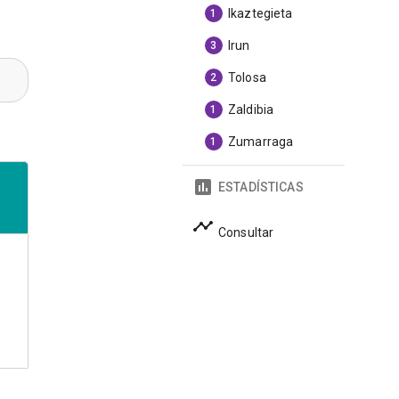
Ikaztegieta
1
Irun
3
Tolosa
2
Zaldibia
1
Zumarraga
1
ESTADÍSTICAS
Consultar