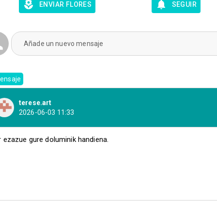
ENVIAR FLORES
SEGUIR
Añade un nuevo mensaje
ensaje
terese.art
2026-06-03 11:33
r ezazue gure doluminik handiena.