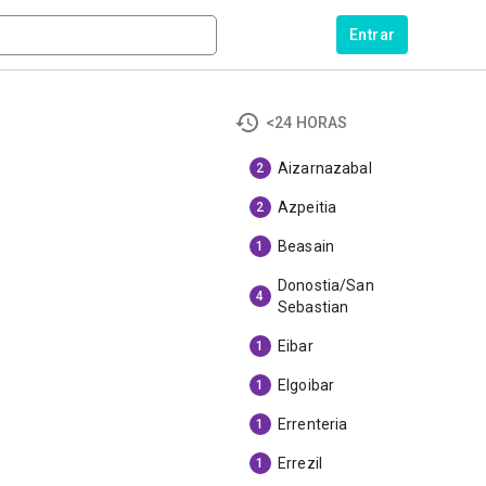
Entrar
<24 HORAS
Aizarnazabal
2
Azpeitia
2
Beasain
1
Donostia/San
4
Sebastian
Eibar
1
Elgoibar
1
Errenteria
1
Errezil
1