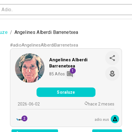
luze
/
Angelines Alberdi Barrenetxea
#
adioAngelinesAlberdiBarrenetxea
Angelines Alberdi
Barrenetxea
1
85
Años
Soraluze
2026-06-02
hace 2 meses
2
adio.eus