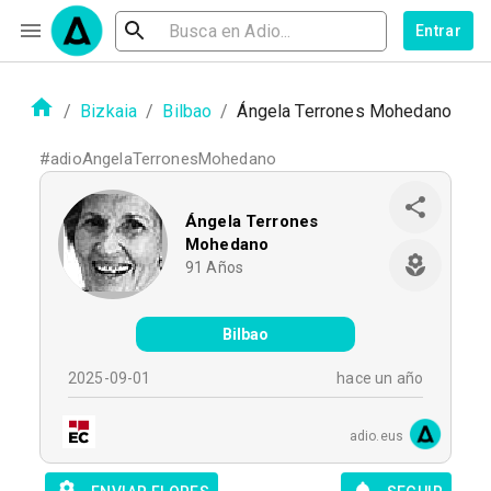
Entrar
/
Bizkaia
/
Bilbao
/
Ángela Terrones Mohedano
#
adioAngelaTerronesMohedano
Ángela Terrones
Mohedano
91
Años
Bilbao
2025-09-01
hace un año
adio.eus