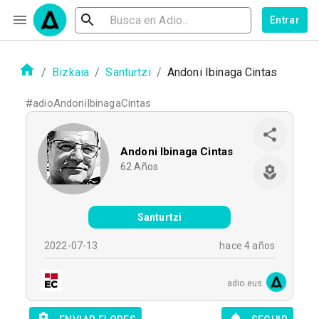
Entrar
/
Bizkaia
/
Santurtzi
/
Andoni Ibinaga Cintas
#
adioAndoniIbinagaCintas
Andoni Ibinaga Cintas
62
Años
Santurtzi
2022-07-13
hace 4 años
adio.eus