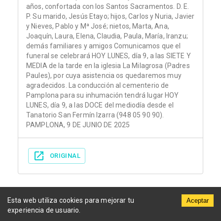
años, confortada con los Santos Sacramentos. D. E.
P. Su marido, Jesús Etayo; hijos, Carlos y Nuria, Javier
y Nieves, Pablo y Mª José; nietos, Marta, Ana,
Joaquín, Laura, Elena, Claudia, Paula, María, Iranzu;
demás familiares y amigos Comunicamos que el
funeral se celebrará HOY LUNES, día 9, a las SIETE Y
MEDIA de la tarde en la iglesia La Milagrosa (Padres
Paules), por cuya asistencia os quedaremos muy
agradecidos. La conducción al cementerio de
Pamplona para su inhumación tendrá lugar HOY
LUNES, día 9, a las DOCE del mediodía desde el
Tanatorio San Fermín Izarra (948 05 90 90).
PAMPLONA, 9 DE JUNIO DE 2025
ORIGINAL
Esta web utiliza cookies para mejorar tu
Aceptar
experiencia de usuario.
Municipios
Funerarias
Periódicos