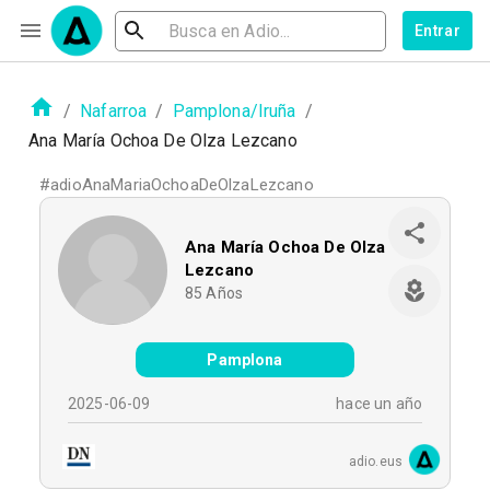
Entrar
/
Nafarroa
/
Pamplona/Iruña
/
Ana María Ochoa De Olza Lezcano
#
adioAnaMariaOchoaDeOlzaLezcano
Ana María Ochoa De Olza
Lezcano
85
Años
Pamplona
2025-06-09
hace un año
adio.eus