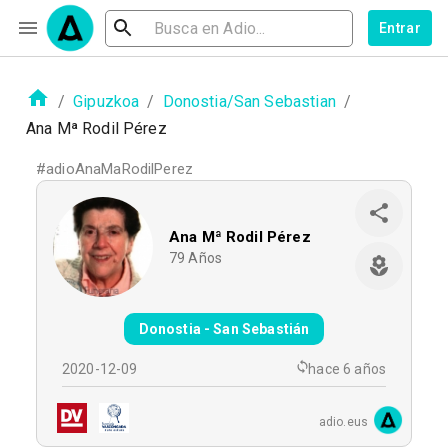
Entrar
/
Gipuzkoa
/
Donostia/San Sebastian
/
Ana Mª Rodil Pérez
#
adioAnaMaRodilPerez
Ana Mª Rodil Pérez
79
Años
Donostia - San Sebastián
2020-12-09
hace 6 años
adio.eus