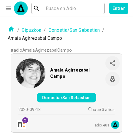
Entrar
/
Gipuzkoa
/
Donostia/San Sebastian
/
Amaia Agirrezabal Campo
#
adioAmaiaAgirrezabalCampo
Amaia Agirrezabal
Campo
Donostia/San Sebastian
2020-09-18
hace 3 años
2
adio.eus