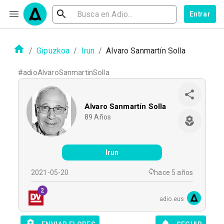
Entrar
/
Gipuzkoa
/
Irun
/
Alvaro Sanmartín Solla
#
adioAlvaroSanmartinSolla
Alvaro Sanmartín Solla
89
Años
Irun
2021-05-20
hace 5 años
2
adio.eus