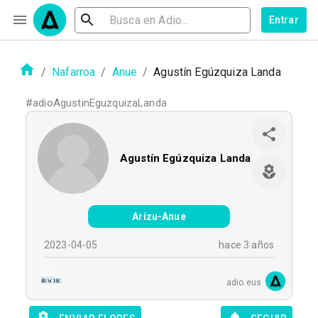
Entrar
/
Nafarroa
/
Anue
/
Agustín Egúzquiza Landa
#
adioAgustinEguzquizaLanda
Agustín Egúzquiza Landa
Arizu-Anue
2023-04-05
hace 3 años
adio.eus