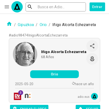
Entrar
/
Gipuzkoa
/
Orio
/
Iñigo Alcorta Echezarreta
#
adio98474InigoAlcortaEchezarreta
Iñigo Alcorta Echezarreta
68
Años
Orio
2025-05-20
hace un año
3
adio.eus