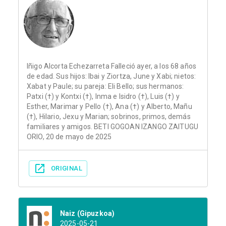
Iñigo Alcorta Echezarreta Falleció ayer, a los 68 años
de edad. Sus hijos: Ibai y Ziortza, June y Xabi; nietos:
Xabat y Paule; su pareja: Eli Bello; sus hermanos:
Patxi (†) y Kontxi (†), Inma e Isidro (†), Luis (†) y
Esther, Marimar y Pello (†), Ana (†) y Alberto, Mañu
(†), Hilario, Jexu y Marian; sobrinos, primos, demás
familiares y amigos. BETI GOGOAN IZANGO ZAITUGU
ORIO, 20 de mayo de 2025
ORIGINAL
Naiz (Gipuzkoa)
2025-05-21