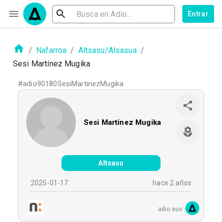
Entrar
/
Nafarroa
/
Altsasu/Alsasua
/
Sesi Martínez Mugika
#
adio90180SesiMartinezMugika
Sesi Martínez Mugika
Altsasu
2025-01-17
hace 2 años
adio.eus