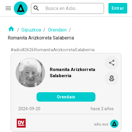
Entrar
/
Gipuzkoa
/
Orendain
/
Romanita Arizkorreta Salaberria
#
adio82626RomanitaArizkorretaSalaberria
Romanita Arizkorreta
Salaberria
Orendain
2024-09-20
hace 2 años
adio.eus