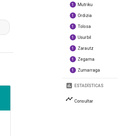
Mutriku
1
Ordizia
1
Tolosa
1
Usurbil
1
Zarautz
1
Zegama
1
Zumarraga
1
ESTADÍSTICAS
Consultar