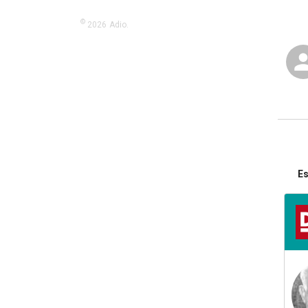
©
2026
Adio.
Es