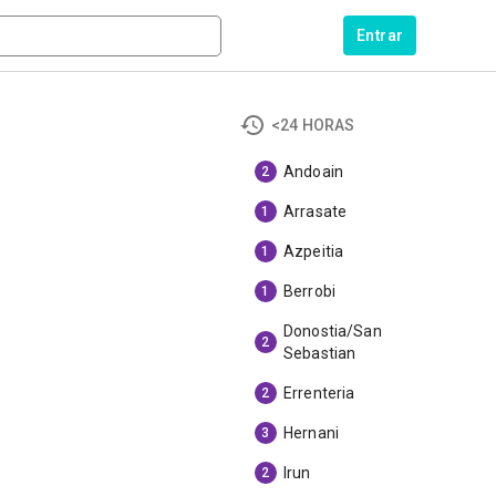
Entrar
<24 HORAS
Andoain
2
Arrasate
1
Azpeitia
1
Berrobi
1
Donostia/San
2
Sebastian
Errenteria
2
Hernani
3
Irun
2