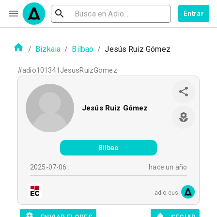
Entrar
/
Bizkaia
/
Bilbao
/
Jesús Ruiz Gómez
#
adio101341JesusRuizGomez
Jesús Ruiz Gómez
Bilbao
2025-07-06
hace un año
adio.eus