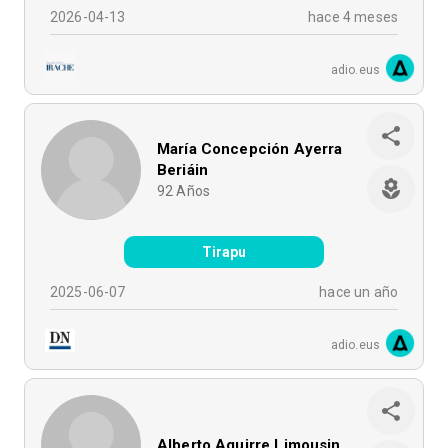
2026-04-13
hace 4 meses
adio.eus
María Concepción Ayerra
Beriáin
92
Años
Tirapu
2025-06-07
hace un año
adio.eus
Alberto Aguirre Limousin