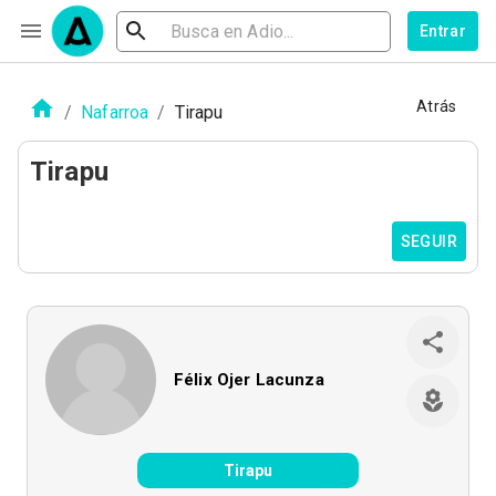
Entrar
Atrás
/
Nafarroa
/
Tirapu
Tirapu
SEGUIR
Félix Ojer Lacunza
Tirapu