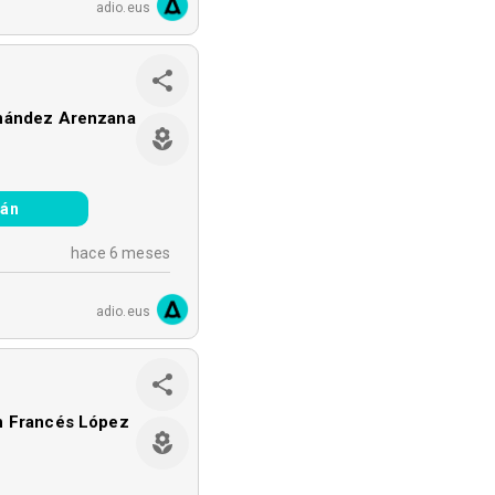
adio.eus
nández Arenzana
ián
hace 6 meses
adio.eus
n Francés López