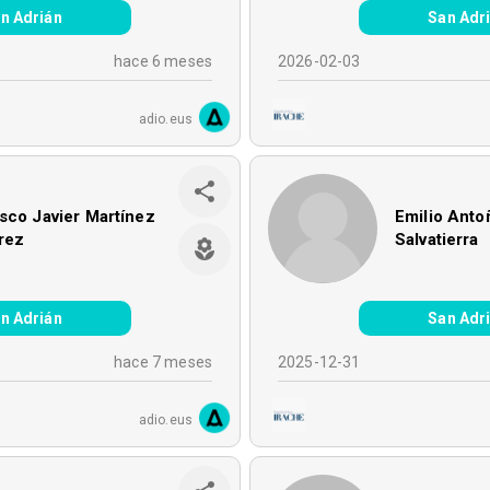
n Adrián
San Adr
hace 6 meses
2026-02-03
adio.eus
sco Javier Martínez
Emilio Ant
rez
Salvatierra
n Adrián
San Adr
hace 7 meses
2025-12-31
adio.eus