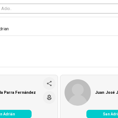
drian
da Parra Fernández
Juan José 
n Adrián
San Adr