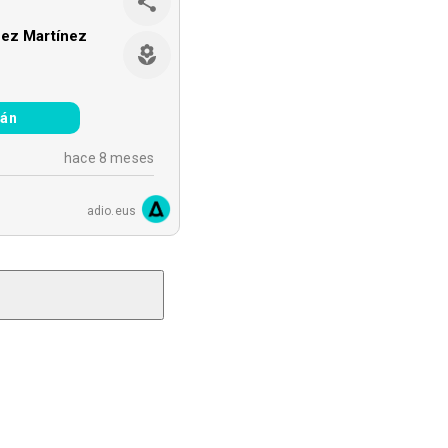
nez Martínez
ián
hace 8 meses
adio.eus