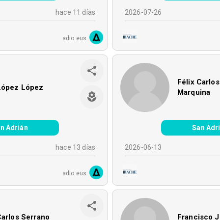
hace 11 días
2026-07-26
adio.eus
Félix Carlo
López López
Marquina
n Adrián
San Adr
hace 13 días
2026-06-13
adio.eus
Carlos Serrano
Francisco J