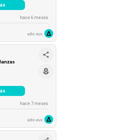
ián
hace 6 meses
adio.eus
oñanzas
ián
hace 7 meses
adio.eus