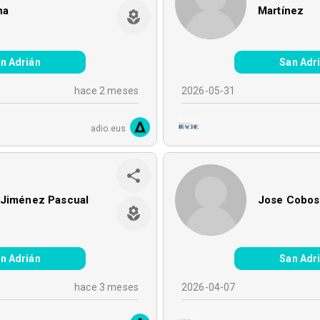
na
Martínez
n Adrián
San Adr
hace 2 meses
2026-05-31
adio.eus
 Jiménez Pascual
Jose Cobos
n Adrián
San Adr
hace 3 meses
2026-04-07