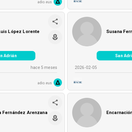
adio.eus
Luis López Lorente
Susana Fer
n Adrián
San Adr
hace 5 meses
2026-02-05
adio.eus
a Fernández Arenzana
Encarnació