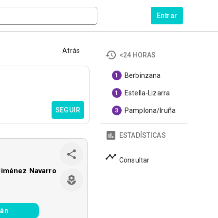
Entrar
Atrás
<24 HORAS
Berbinzana
1
Estella-Lizarra
1
SEGUIR
Pamplona/Iruña
3
ESTADÍSTICAS
Consultar
Jiménez Navarro
ián