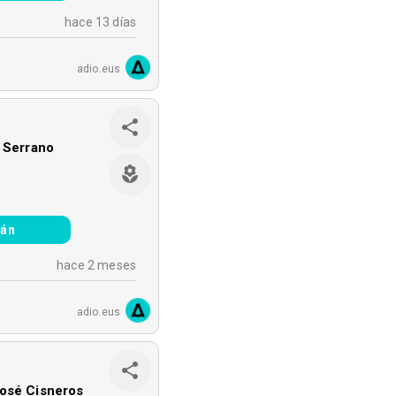
hace 13 días
adio.eus
s Serrano
ián
hace 2 meses
adio.eus
osé Cisneros