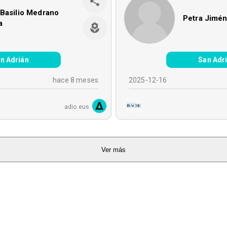
Basilio Medrano
Petra Jimé
a
n Adrián
San Adr
hace 8 meses
2025-12-16
adio.eus
Ver más