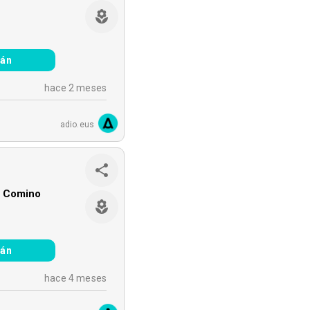
ián
hace 2 meses
adio.eus
 Comino
ián
hace 4 meses