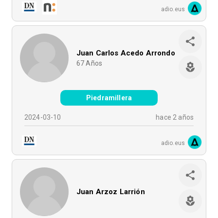
adio.eus
Juan Carlos Acedo Arrondo
67
Años
Piedramillera
2024-03-10
hace 2 años
adio.eus
Juan Arzoz Larrión