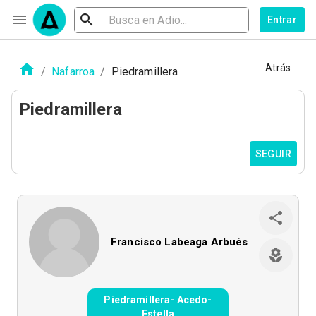
Entrar
Atrás
/
Nafarroa
/
Piedramillera
Piedramillera
SEGUIR
Francisco Labeaga Arbués
Piedramillera- Acedo-
Estella