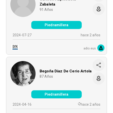
Zabaleta
91
Años
Piedramillera
2024-07-27
hace 2 años
adio.eus
Begoña Díaz De Cerio Artola
87
Años
Piedramillera
2024-04-16
hace 2 años