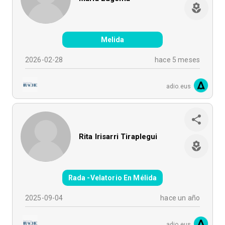
Melida
2026-02-28
hace 5 meses
adio.eus
Rita Irisarri Tiraplegui
Rada -Velatorio En Mélida
2025-09-04
hace un año
adio.eus