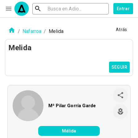
Entrar
Atrás
/
Nafarroa
/
Melida
Melida
SEGUIR
Mª Pilar Gorría Garde
Mélida