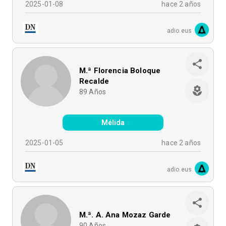
2025-01-08
hace 2 años
adio.eus
M.ª Florencia Boloque
Recalde
89
Años
Mélida
2025-01-05
hace 2 años
adio.eus
M.ª. A. Ana Mozaz Garde
90
Años