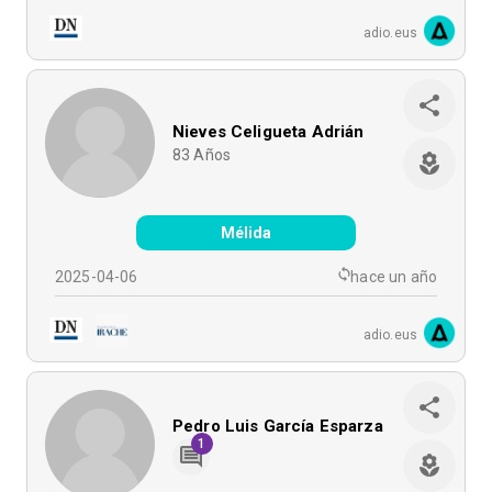
adio.eus
Nieves Celigueta Adrián
83
Años
Mélida
2025-04-06
hace un año
adio.eus
Pedro Luis García Esparza
1