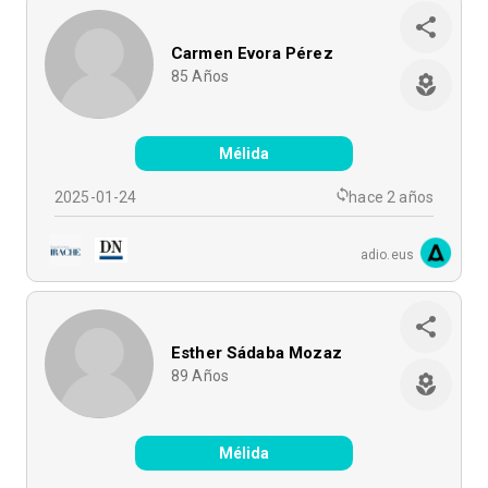
Carmen Evora Pérez
85
Años
Mélida
2025-01-24
hace 2 años
adio.eus
Esther Sádaba Mozaz
89
Años
Mélida