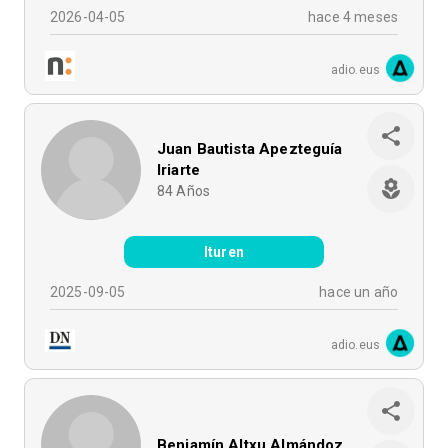
2026-04-05
hace 4 meses
adio.eus
Juan Bautista Apezteguía
Iriarte
84
Años
Ituren
2025-09-05
hace un año
adio.eus
Benjamín Altxu Almándoz