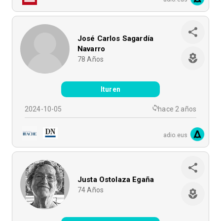
José Carlos Sagardía
Navarro
78
Años
Ituren
2024-10-05
hace 2 años
adio.eus
Justa Ostolaza Egaña
74
Años