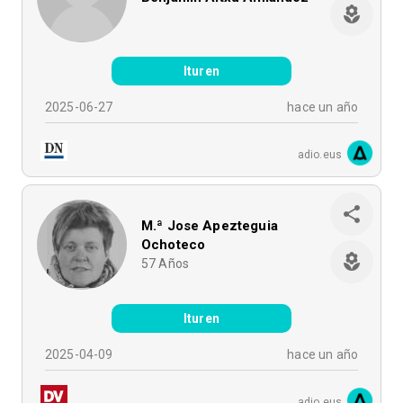
Ituren
2025-06-27
hace un año
adio.eus
M.ª Jose Apezteguia
Ochoteco
57
Años
Ituren
2025-04-09
hace un año
adio.eus