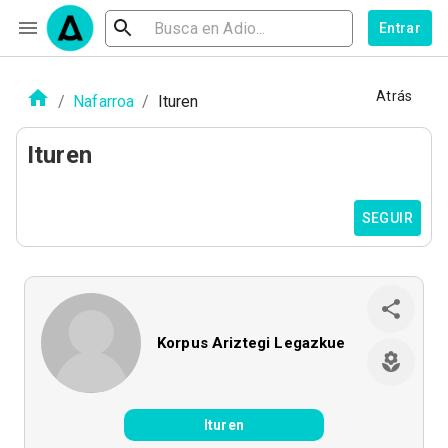
Entrar
Atrás
/
Nafarroa
/
Ituren
Ituren
SEGUIR
Korpus Ariztegi Legazkue
Ituren