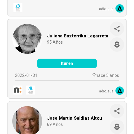
adio.eus
Juliana Bazterrika Legarreta
95
Años
Ituren
2022-01-31
hace 5 años
adio.eus
Jose Martin Saldias Altxu
69
Años