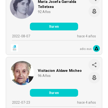
María Josefa Garralda
Telletxea
92
Años
Ituren
2022-08-07
hace 4 años
adio.eus
Visitacion Aldave Micheo
96
Años
Ituren
2022-07-23
hace 4 años