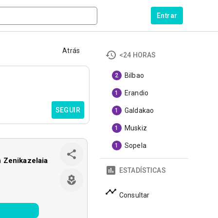
Entrar
Atrás
<24 HORAS
Bilbao
2
Erandio
1
SEGUIR
Galdakao
1
Muskiz
1
Sopela
1
 Zenikazelaia
ESTADÍSTICAS
Consultar