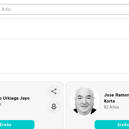
Jose Ramon
o Urkiaga Jayo
Korta
s
82
Años
Ereño
Ereño