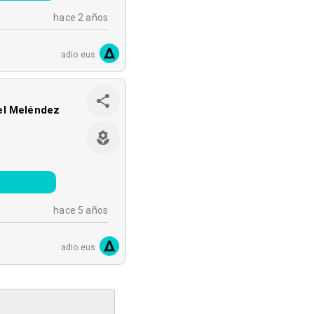
hace 2 años
adio.eus
el Meléndez
hace 5 años
adio.eus