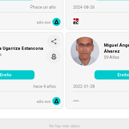
hace un año
2024-08-26
adio.eus
Miguel Áng
a Ugarriza Estancona
Álvarez
s
59
Años
Ereño
Ereño
hace 4 años
2022-01-28
adio.eus
No hay más datos