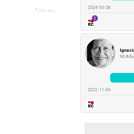
2024-05-28
©
2026
Adio.
2
Ignaci
90
Año
2022-11-04