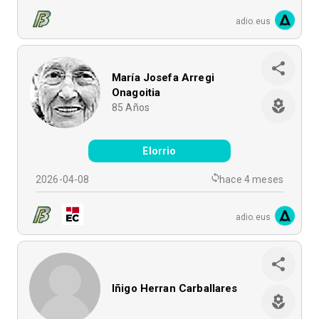
adio.eus
María Josefa Arregi
Onagoitia
85
Años
Elorrio
2026-04-08
hace 4 meses
adio.eus
Iñigo Herran Carballares