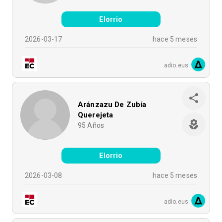
Elorrio
2026-03-17
hace 5 meses
adio.eus
Aránzazu De Zubía
Querejeta
95
Años
Elorrio
2026-03-08
hace 5 meses
adio.eus