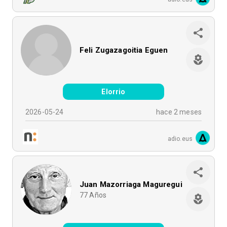
Feli Zugazagoitia Eguen
Elorrio
2026-05-24
hace 2 meses
adio.eus
Juan Mazorriaga Maguregui
77
Años