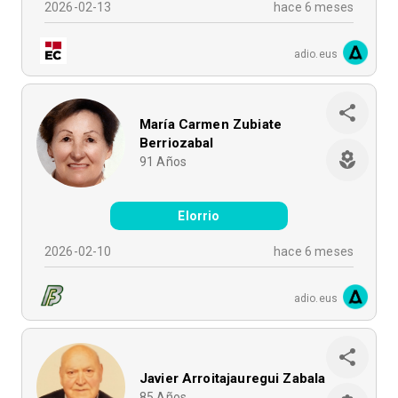
2026-02-13
hace 6 meses
adio.eus
María Carmen Zubiate
Berriozabal
91
Años
Elorrio
2026-02-10
hace 6 meses
adio.eus
Javier Arroitajauregui Zabala
85
Años