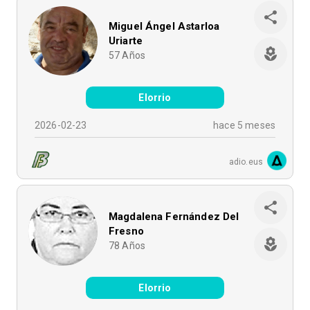
Miguel Ángel Astarloa
Uriarte
57
Años
Elorrio
2026-02-23
hace 5 meses
adio.eus
Magdalena Fernández Del
Fresno
78
Años
Elorrio