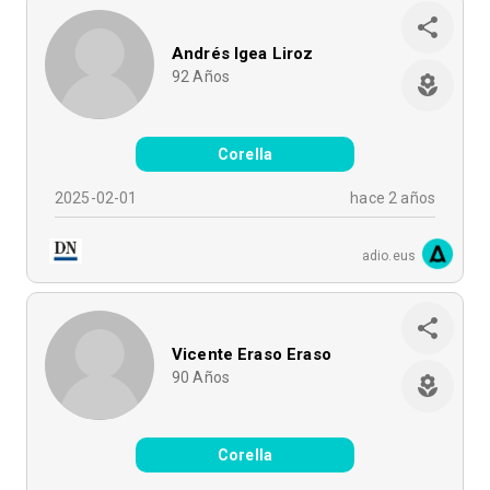
Andrés Igea Liroz
92
Años
Corella
2025-02-01
hace 2 años
adio.eus
Vicente Eraso Eraso
90
Años
Corella