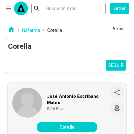
Entrar
Atrás
/
Nafarroa
/
Corella
Corella
SEGUIR
José Antonio Escribano
Mateo
87
Años
Corella