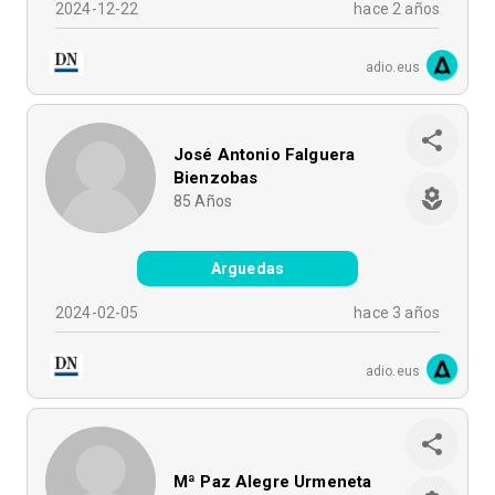
2024-12-22
hace 2 años
adio.eus
José Antonio Falguera
Bienzobas
85
Años
Arguedas
2024-02-05
hace 3 años
adio.eus
Mª Paz Alegre Urmeneta