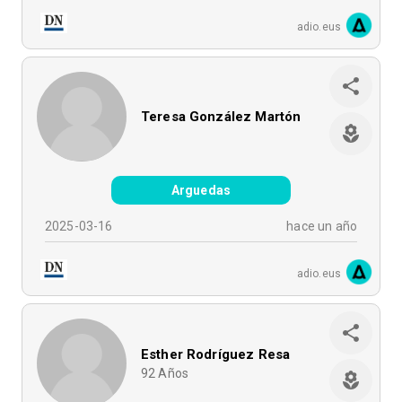
adio.eus
Teresa González Martón
Arguedas
2025-03-16
hace un año
adio.eus
Esther Rodríguez Resa
92
Años