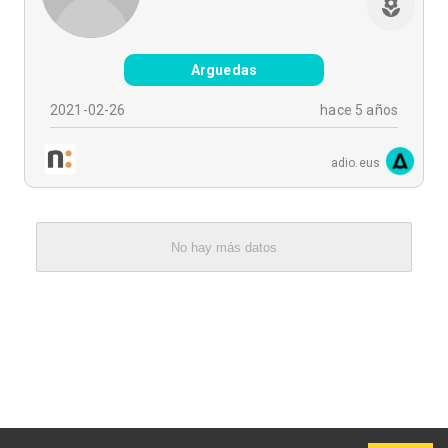
Arguedas
2021-02-26
hace 5 años
adio.eus
No hay más datos