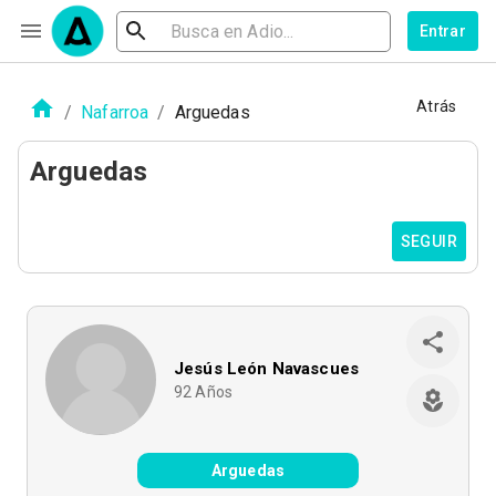
Entrar
Atrás
/
Nafarroa
/
Arguedas
Arguedas
SEGUIR
Jesús León Navascues
92
Años
Arguedas