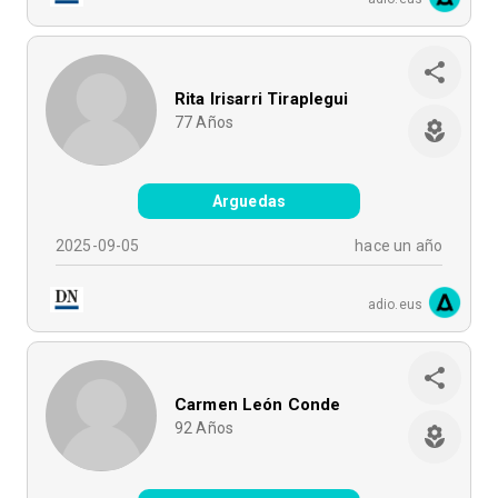
Rita Irisarri Tiraplegui
77
Años
Arguedas
2025-09-05
hace un año
adio.eus
Carmen León Conde
92
Años