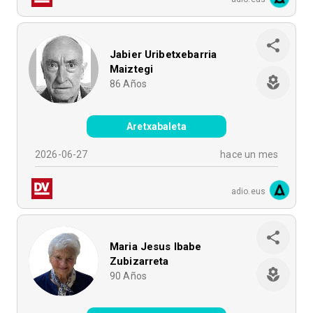
Jabier Uribetxebarria
Maiztegi
86
Años
Aretxabaleta
2026-06-27
hace un mes
adio.eus
Maria Jesus Ibabe
Zubizarreta
90
Años