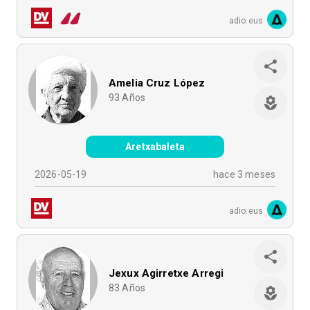
adio.eus
Amelia Cruz López
93
Años
Aretxabaleta
2026-05-19
hace 3 meses
adio.eus
Jexux Agirretxe Arregi
83
Años