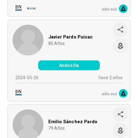
adio.eus
Javier Pardo Puisac
85
Años
Andosilla
2024-05-26
hace 2 años
adio.eus
Emilio Sánchez Pardo
79
Años