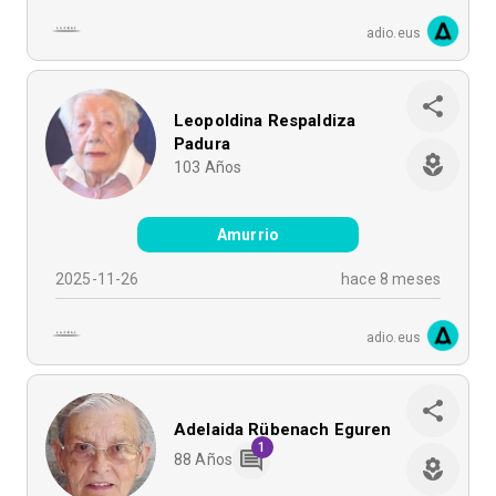
adio.eus
Leopoldina Respaldiza
Padura
103
Años
Amurrio
2025-11-26
hace 8 meses
adio.eus
Adelaida Rübenach Eguren
1
88
Años