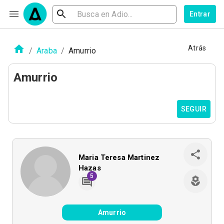
Entrar
Atrás
/
Araba
/
Amurrio
Amurrio
SEGUIR
Maria Teresa Martinez
Hazas
5
Amurrio