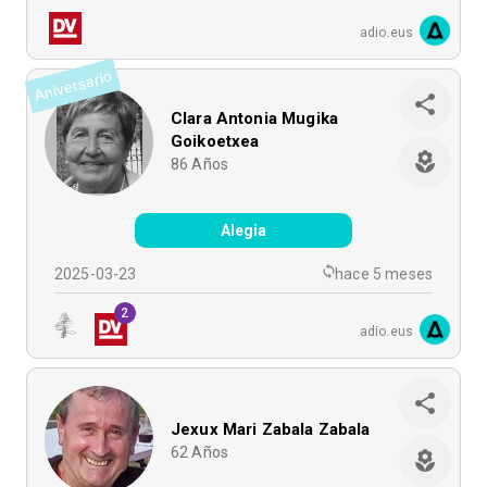
adio.eus
Aniversario
Clara Antonia Mugika
Goikoetxea
86
Años
Alegia
2025-03-23
hace 5 meses
2
adio.eus
Jexux Mari Zabala Zabala
62
Años