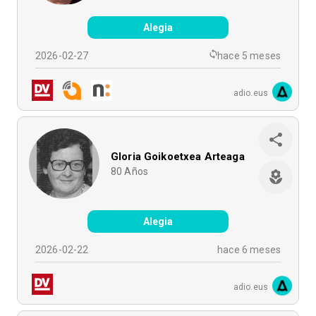
Alegia
2026-02-27
hace 5 meses
adio.eus
Gloria Goikoetxea Arteaga
80
Años
Alegia
2026-02-22
hace 6 meses
adio.eus