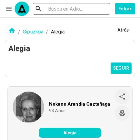
Entrar
Atrás
/
Gipuzkoa
/
Alegia
Alegia
SEGUIR
Nekane Arandia Gaztañaga
93
Años
Alegia