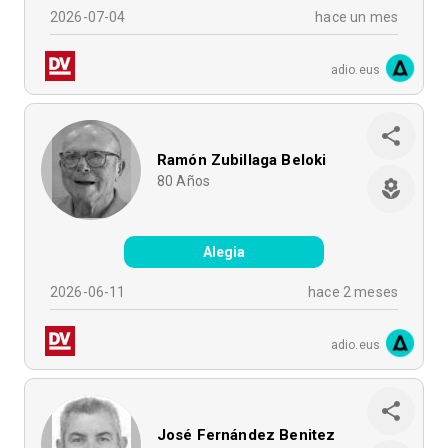
2026-07-04
hace un mes
adio.eus
Ramón Zubillaga Beloki
80
Años
Alegia
2026-06-11
hace 2 meses
adio.eus
José Fernández Benitez