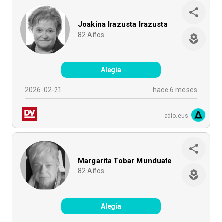
Joakina Irazusta Irazusta
82
Años
Alegia
2026-02-21
hace 6 meses
adio.eus
Margarita Tobar Munduate
82
Años
Alegia