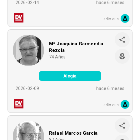
2026-02-14
hace 6 meses
adio.eus
Mª Joaquina Garmendia
Rezola
74
Años
Alegia
2026-02-09
hace 6 meses
adio.eus
Rafael Marcos García
87
Años