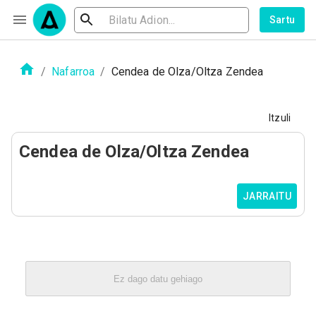
Sartu
/
Nafarroa
/
Cendea de Olza/Oltza Zendea
Itzuli
Cendea de Olza/Oltza Zendea
JARRAITU
Ez dago datu gehiago