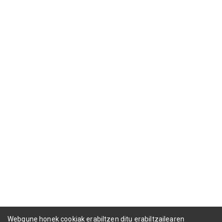
Webgune honek cookiak erabiltzen ditu erabiltzailearen