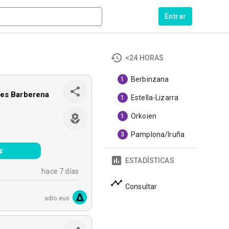
Entrar
<24 HORAS
Berbinzana
1
des Barberena
Estella-Lizarra
1
Orkoien
1
Pamplona/Iruña
3
z
ESTADÍSTICAS
hace 7 días
Consultar
adio.eus