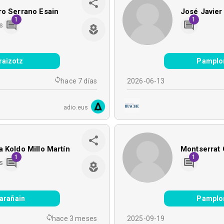
o Serrano Esain
José Javier
1
1
s
Iraizotz
Pamplo
hace 7 días
2026-06-13
adio.eus
 Koldo Millo Martín
Montserrat 
1
1
s
arañain
Pamplo
hace 3 meses
2025-09-19