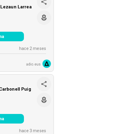
 Lezaun Larrea
na
hace 2 meses
adio.eus
Carbonell Puig
na
hace 3 meses