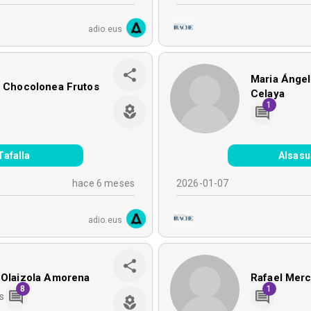
adio.eus
Maria Ánge
a Chocolonea Frutos
Celaya
1
Tafalla
Alsasu
hace 6 meses
2026-01-07
adio.eus
 Olaizola Amorena
Rafael Merc
8
1
s