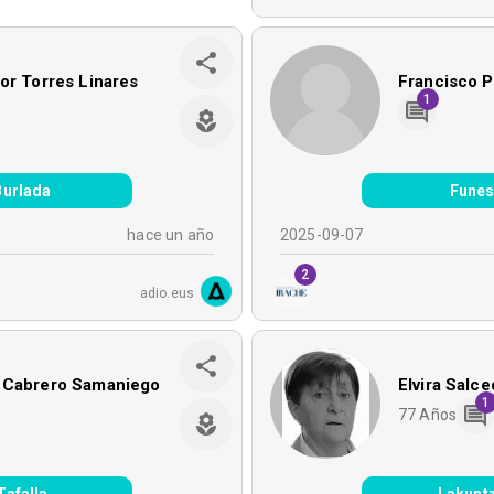
or Torres Linares
Francisco 
1
Burlada
Fune
hace un año
2025-09-07
2
adio.eus
 Cabrero Samaniego
Elvira Salc
1
77
Años