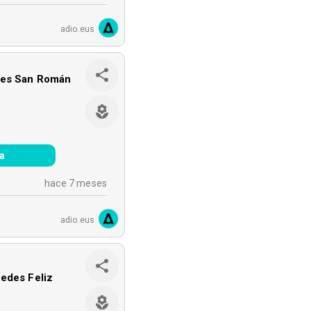
adio.eus
les San Román
a
hace 7 meses
adio.eus
edes Feliz