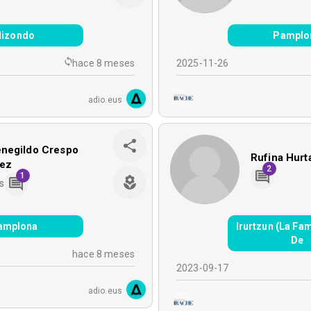
lizondo
Pamplo
hace 8 meses
2025-11-26
adio.eus
negildo Crespo
Rufina Hurt
nez
2
1
s
amplona
Irurtzun (La Fa
De
hace 8 meses
2023-09-17
adio.eus