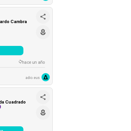
Pardo Cambra
s
hace un año
adio.eus
eda Cuadrado