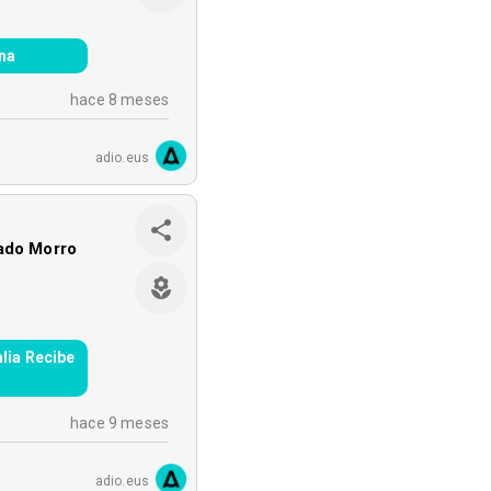
na
hace 8 meses
adio.eus
ado Morro
mlia Recibe
hace 9 meses
adio.eus