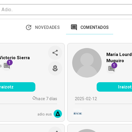
NOVEDADES
COMENTADOS
María Lour
Victorio Sierra
Muguiro
1
s
1
Iraizotz
Iraizot
hace 7 días
2025-02-12
adio.eus